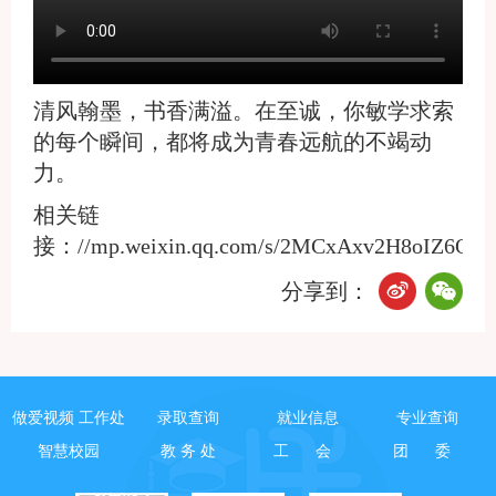
清风翰墨，书香满溢。在至诚，你敏学求索
的每个瞬间，都将成为青春远航的不竭动
力。
相关链
接：//mp.weixin.qq.com/s/2MCxAxv2H8oIZ6Qgm
分享到：
做爱视频 工作处
录取查询
就业信息
专业查询
智慧校园
教 务 处
工 会
团 委