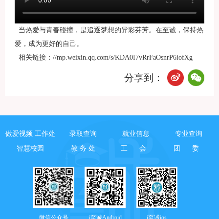
当热爱与青春碰撞，是追逐梦想的异彩芬芳。在至诚，保持热
爱，成为更好的自己。
相关链接：//mp.weixin.qq.com/s/KDA0I7vRrFaOsnrP6iofXg
分享到：
做爱视频 工作处
录取查询
就业信息
专业查询
智慧校园
教 务 处
工 会
团 委
微信公众号
i至诚Android
i至诚ios